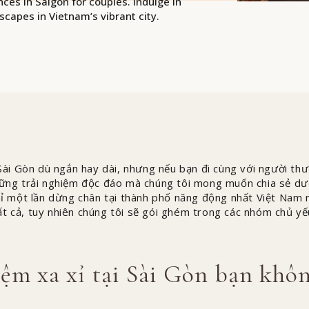
nces in Saigon for couples. Indulge in
scapes in Vietnam’s vibrant city.
i Sài Gòn dù ngắn hay dài, nhưng nếu bạn đi cùng với người th
hững trải nghiệm độc đáo mà chúng tôi mong muốn chia sẻ dư
chỉ một lần dừng chân tại thành phố năng động nhất Việt Nam 
ất cả, tuy nhiên chúng tôi sẽ gói ghém trong các nhóm chủ y
iệm xa xỉ tại Sài Gòn bạn khô