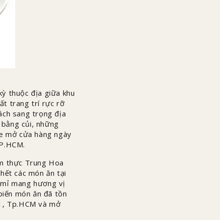
ỳ thuộc địa giữa khu
t trang trí rực rỡ
ách sang trọng địa
n bằng củi, những
nce mở cửa hàng ngày
TP.HCM.
ẩm thực Trung Hoa
hết các món ăn tại
tỉ mỉ mang hương vị
 biến món ăn đã tồn
 1, Tp.HCM và mở