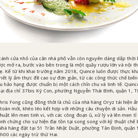
cánh cửa nhỏ của căn nhà phố vẫn còn nguyên dáng dấp thời k
c mở ra, bước vào bên trong là một quầy rượu lớn và nội thấ
ẹ. Kể từ khi khai trường năm 2018, Quince luôn được thực kh
triết lý ẩm thực đề cao sự đơn giản, từ các công thức chế biế
u hảo hạng được chuẩn bị một cách chỉn chu và tinh tế. Qui
ại địa chỉ 37bis Ký Con, phường Nguyễn Thái Bình, quận 1, 
ris Fong cũng đồng thời là chủ của nhà hàng Oryz tái hiện 
toàn mới, khéo léo kết hợp với những câu chuyện di sản. Hầu 
thuật lên men tinh vi, với các công đoạn ủ, xử lý và lên men 
inh chứng cho sự hiện đại tồn tại song song với kỹ thuật chế
. Nhà hàng đặt tại 51 Trần Nhật Duật, phường Tân Định, quận
h00 các ngày trừ thứ Hai.