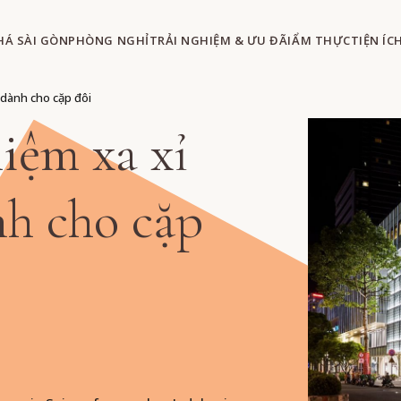
HÁ SÀI GÒN
PHÒNG NGHỈ
TRẢI NGHIỆM & ƯU ĐÃI
ẨM THỰC
TIỆN ÍC
 dành cho cặp đôi
iệm xa xỉ
nh cho cặp