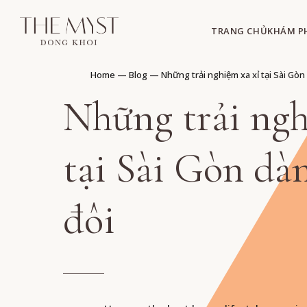
TRANG CHỦ
KHÁM P
Home
—
Blog
—
Những trải nghiệm xa xỉ tại Sài Gòn
Những trải ngh
tại Sài Gòn dà
đôi