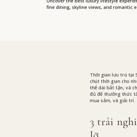
Uncover the best luxury lifestyle experie
fine dining, skyline views, and romantic e
Thời gian lưu trú tạ
chút thời gian cho n
thể dài bất tận, và 
đủ để thưởng thức t
mua sắm, và giải trí.
3 trải ngh
lỡ