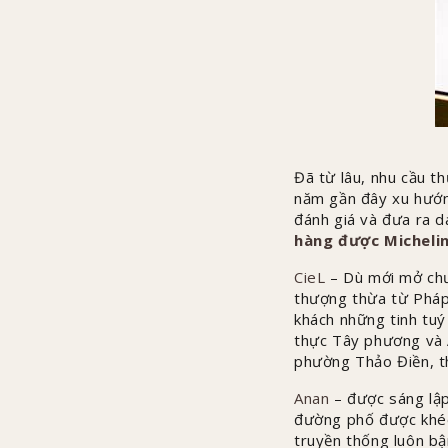
Đã từ lâu, nhu cầu t
năm gần đây xu hướn
đánh giá và đưa ra d
hàng được Micheli
CieL
– Dù mới mở chư
thượng thừa từ Pháp
khách những tinh tuý
thực Tây phương và 
phường Thảo Điền, 
Anan
– được sáng lậ
đường phố được khéo 
truyền thống luôn b