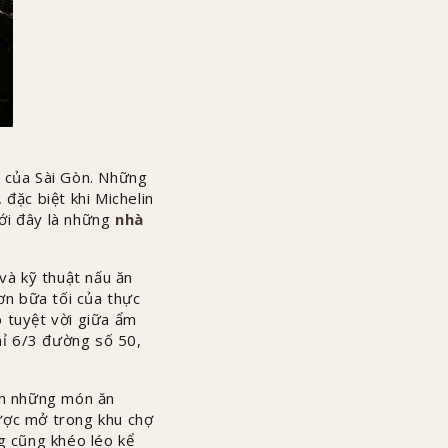
a của Sài Gòn. Những
ặc biệt khi Michelin
ưới đây là những
nhà
và kỹ thuật nấu ăn
ơn bữa tối của thực
p tuyệt vời giữa ẩm
hỉ 6/3 đường số 50,
ch những món ăn
được mở trong khu chợ
g cũng khéo léo kể