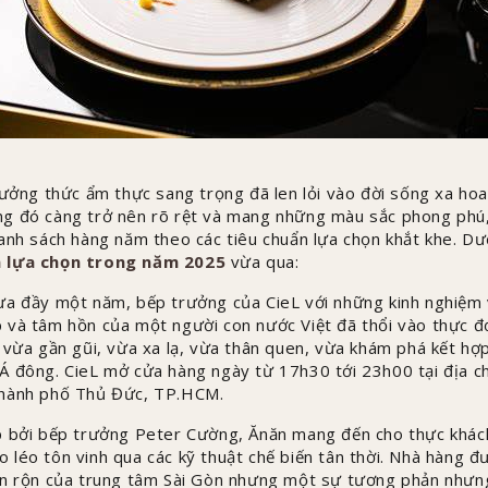
hưởng thức ẩm thực sang trọng đã len lỏi vào đời sống xa ho
g đó càng trở nên rõ rệt và mang những màu sắc phong phú, đ
anh sách hàng năm theo các tiêu chuẩn lựa chọn khắt khe. D
n lựa chọn trong năm 2025
vừa qua:
a đầy một năm, bếp trưởng của CieL với những kinh nghiệm 
 và tâm hồn của một người con nước Việt đã thổi vào thực đ
 vừa gần gũi, vừa xa lạ, vừa thân quen, vừa khám phá kết hợ
Á đông. CieL mở cửa hàng ngày từ 17h30 tới 23h00 tại địa c
thành phố Thủ Đức, TP.HCM.
p bởi bếp trưởng Peter Cường, Ănăn mang đến cho thực khá
léo tôn vinh qua các kỹ thuật chế biến tân thời. Nhà hàng 
ận rộn của trung tâm Sài Gòn nhưng một sự tương phản nhưn