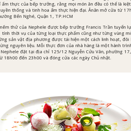
ỉ ẩm thực của bếp trưởng, rằng mọi món ăn đều có thể là kiệt
truyền thống và tinh hoa ẩm thực hiện đại. Ănăn mở cửa từ 17h
hường Bến Nghé, Quận 1, TP.HCM
nếm thử của Nephele được bếp trưởng Francis Trần tuyển lự
 tính thời vụ của từng loại thực phẩm cũng như từng vùng m
ững sản vật địa phương được tái hiện một cách linh hoạt, đôi 
 từng nguyên liệu. Mỗi thực đơn của nhà hàng là một hành trì
. Nephele đặt tại địa chỉ 125/12 Nguyễn Cửu Vân, phường 17
 từ 18h00 đến 23h00 và đóng cửa các ngày Chủ nhật.