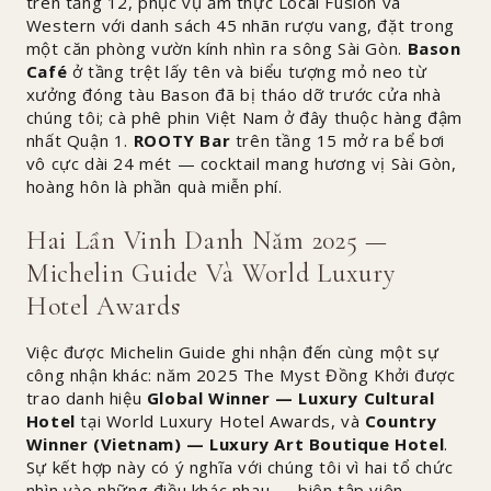
trên tầng 12, phục vụ ẩm thực Local Fusion và
Western với danh sách 45 nhãn rượu vang, đặt trong
một căn phòng vườn kính nhìn ra sông Sài Gòn.
Bason
Café
ở tầng trệt lấy tên và biểu tượng mỏ neo từ
xưởng đóng tàu Bason đã bị tháo dỡ trước cửa nhà
chúng tôi; cà phê phin Việt Nam ở đây thuộc hàng đậm
nhất Quận 1.
ROOTY Bar
trên tầng 15 mở ra bể bơi
vô cực dài 24 mét — cocktail mang hương vị Sài Gòn,
hoàng hôn là phần quà miễn phí.
Hai Lần Vinh Danh Năm 2025 —
Michelin Guide Và World Luxury
Hotel Awards
Việc được Michelin Guide ghi nhận đến cùng một sự
công nhận khác: năm 2025 The Myst Đồng Khởi được
trao danh hiệu
Global Winner — Luxury Cultural
Hotel
tại World Luxury Hotel Awards, và
Country
Winner (Vietnam) — Luxury Art Boutique Hotel
.
Sự kết hợp này có ý nghĩa với chúng tôi vì hai tổ chức
nhìn vào những điều khác nhau — biên tập viên