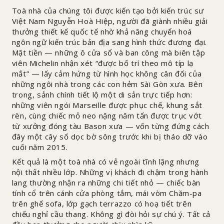
Toà nhà của chúng tôi được kiến tạo bởi kiến trúc sư
Việt Nam Nguyễn Hoà Hiệp, người đã giành nhiều giải
thưởng thiết kế quốc tế nhờ khả năng chuyển hoá
ngôn ngữ kiến trúc bản địa sang hình thức đương đại.
Mặt tiền — những ô cửa sổ và ban công mà biên tập
viên Michelin nhận xét “được bố trí theo mô típ lạ
mắt” — lấy cảm hứng từ hình học không cân đối của
những ngôi nhà trong các con hẻm Sài Gòn xưa. Bên
trong, sảnh chính tiết lộ một di sản trực tiếp hơn:
những viên ngói Marseille được phục chế, khung sắt
rèn, cùng chiếc mỏ neo nặng năm tấn được trục vớt
từ xưởng đóng tàu Bason xưa — vốn từng đứng cách
đây một cây số dọc bờ sông trước khi bị tháo dỡ vào
cuối năm 2015.
Kết quả là một toà nhà có vẻ ngoài tĩnh lặng nhưng
nội thất nhiều lớp. Những vị khách đi chậm trong hành
lang thường nhận ra những chi tiết nhỏ — chiếc bàn
tính cổ trên cánh cửa phòng tắm, mái vòm Chăm-pa
trên ghế sofa, lớp gạch terrazzo có hoạ tiết trên
chiếu nghỉ cầu thang. Không gì đòi hỏi sự chú ý. Tất cả