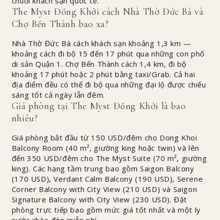
chuỗi khách sạn quốc tế.
The Myst Đồng Khởi cách Nhà Thờ Đức Bà và
Chợ Bến Thành bao xa?
Nhà Thờ Đức Bà cách khách sạn khoảng 1,3 km —
khoảng cách đi bộ 15 đến 17 phút qua những con phố
di sản Quận 1. Chợ Bến Thành cách 1,4 km, đi bộ
khoảng 17 phút hoặc 2 phút bằng taxi/Grab. Cả hai
địa điểm đều có thể đi bộ qua những đại lộ được chiếu
sáng tốt cả ngày lẫn đêm.
Giá phòng tại The Myst Đồng Khởi là bao
nhiêu?
Giá phòng bắt đầu từ 150 USD/đêm cho Dong Khoi
Balcony Room (40 m², giường king hoặc twin) và lên
đến 350 USD/đêm cho The Myst Suite (70 m², giường
king). Các hạng tầm trung bao gồm Saigon Balcony
(170 USD), Verdant Calm Balcony (190 USD), Serene
Corner Balcony with City View (210 USD) và Saigon
Signature Balcony with City View (230 USD). Đặt
phòng trực tiếp bao gồm mức giá tốt nhất và một ly
nước chào đón miễn phí.