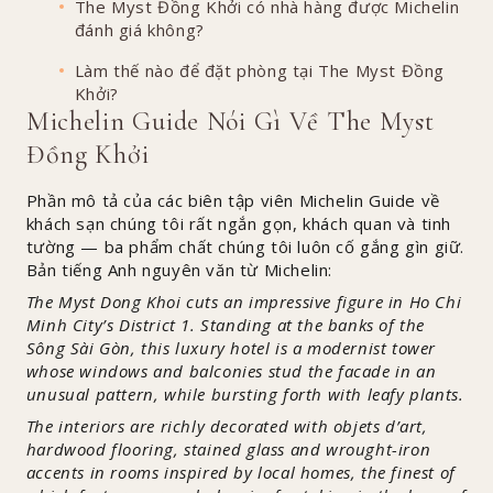
The Myst Đồng Khởi có nhà hàng được Michelin
đánh giá không?
Làm thế nào để đặt phòng tại The Myst Đồng
Khởi?
Michelin Guide Nói Gì Về The Myst
Đồng Khởi
Phần mô tả của các biên tập viên Michelin Guide về
khách sạn chúng tôi rất ngắn gọn, khách quan và tinh
tường — ba phẩm chất chúng tôi luôn cố gắng gìn giữ.
Bản tiếng Anh nguyên văn từ Michelin:
The Myst Dong Khoi cuts an impressive figure in Ho Chi
Minh City’s District 1. Standing at the banks of the
Sông Sài Gòn, this luxury hotel is a modernist tower
whose windows and balconies stud the facade in an
unusual pattern, while bursting forth with leafy plants.
The interiors are richly decorated with objets d’art,
hardwood flooring, stained glass and wrought-iron
accents in rooms inspired by local homes, the finest of