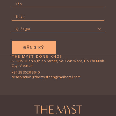
Tên
*
First
Địa
chỉ
email
*
Quốc
gia
*
THE MYST DONG KHOI
6–8 Ho Huan Nghiep Street, Sai Gon Ward, Ho Chi Minh
City, Vietnam
+84 28 3520 3040
reservation@themystdongkhoihotel.com