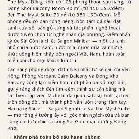
The Myst Đồng Khởi có 108 phòng thuộc sáu hạng, từ
Dong Khoi Balcony Room 40 m² (từ 150 USD/đêm)
đến The Myst Suite 70 m² (từ 350 USD/đêm). Mỗi
phòng đều có ban công riêng, bồn tắm đá sâu đặt
cạnh cửa sổ, sàn gỗ cứng và tác phẩm nghệ thuật
được tuyển chọn từ nghệ nhân địa phương. Điểm nhấn
ký ức Sài Gòn là chiếc Saigon Minibar — một tủ lạnh
nhỏ chứa nước sâm, nước mía, nước dừa và những
thức uống hiếm thấy bên ngoài Việt Nam, hoàn toàn
miễn phí cho mọi khách lưu trú.
Các hạng phòng được đặt nhiều nhất tự kể câu chuyện
riêng. Phòng Verdant Calm Balcony và Dong Khoi
Balcony cộng lại chiếm hơn một phần ba số lượt đặt,
gợi ý rằng khách đến tìm kiếm chính sự cân bằng mà
các biên tập viên Michelin đã quan sát: sự tĩnh tại bên
trên dòng đời, mà thành phố vẫn luôn trong tầm tay.
Hai hạng Suite — Saigon Signature và The Myst Suite
— mở rộng ý tưởng ấy với góc nhìn ngách-cửa và ban
công dài hơn nhìn ra sông Sài Gòn hoặc đường Đồng
Khởi.
→
Khám phá toàn bộ sáu hạng phòng