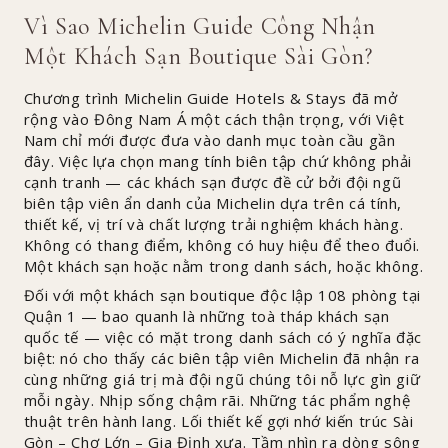
Vì Sao Michelin Guide Công Nhận
Một Khách Sạn Boutique Sài Gòn?
Chương trình Michelin Guide Hotels & Stays đã mở
rộng vào Đông Nam Á một cách thận trọng, với Việt
Nam chỉ mới được đưa vào danh mục toàn cầu gần
đây. Việc lựa chọn mang tính biên tập chứ không phải
cạnh tranh — các khách sạn được đề cử bởi đội ngũ
biên tập viên ẩn danh của Michelin dựa trên cá tính,
thiết kế, vị trí và chất lượng trải nghiệm khách hàng.
Không có thang điểm, không có huy hiệu để theo đuổi.
Một khách sạn hoặc nằm trong danh sách, hoặc không.
Đối với một khách sạn boutique độc lập 108 phòng tại
Quận 1 — bao quanh là những toà tháp khách sạn
quốc tế — việc có mặt trong danh sách có ý nghĩa đặc
biệt: nó cho thấy các biên tập viên Michelin đã nhận ra
cùng những giá trị mà đội ngũ chúng tôi nỗ lực gìn giữ
mỗi ngày. Nhịp sống chậm rãi. Những tác phẩm nghệ
thuật trên hành lang. Lối thiết kế gợi nhớ kiến trúc Sài
Gòn – Chợ Lớn – Gia Định xưa. Tầm nhìn ra dòng sông