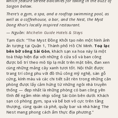
which feature serene balconies for taking in the buzz of
Saigon below.
There’s a gym, a spa, and a rooftop swimming pool, as
well as a coffeehouse, a bar, and the Nest, the Myst
Dong Khoi’s locally inspired restaurant.
— Nguồn:
Michelin Guide Hotels & Stays
Tạm dịch: “The Myst Đồng Khởi tạo nên một hình ảnh
ấn tượng tại Quận 1, Thành phố Hồ Chí Minh.
Toạ lạc
bên bờ sông Sài Gòn
, khách sạn xa hoa này là một
toà tháp hiện đại với những ô cửa sổ và ban công
được bố trí theo mô típ lạ mắt trên mặt tiền, đan xen
cùng những mảng cây xanh tươi tốt. Nội thất được
trang trí công phu với đồ thủ công mỹ nghệ, sàn gỗ
cứng, kính màu và các chi tiết sắt rèn trong những căn
phòng được lấy cảm hứng từ những ngôi nhà truyền
thống — đẹp nhất là những phòng có ban công yên
tĩnh để ngắm nhìn nhịp sống Sài Gòn bên dưới. Khách
sạn có phòng gym, spa và bể bơi vô cực trên tầng
thượng, cùng quán cà phê, quầy bar và nhà hàng The
Nest mang phong cách ẩm thực địa phương.”