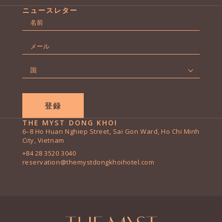
ニュースレター
名
前
名
*
メ
ー
ル
国
*
*
THE MYST DONG KHOI
6–8 Ho Huan Nghiep Street, Sai Gon Ward, Ho Chi Minh
City, Vietnam
+84 28 3520 3040
reservation@themystdongkhoihotel.com