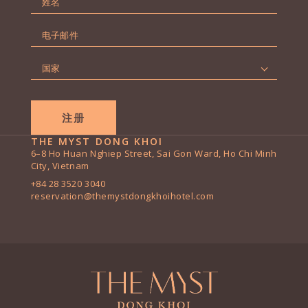
字
第
*
电
一
子
页
邮
国
件
家
*
*
THE MYST DONG KHOI
6–8 Ho Huan Nghiep Street, Sai Gon Ward, Ho Chi Minh
City, Vietnam
+84 28 3520 3040
reservation@themystdongkhoihotel.com