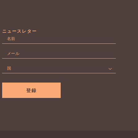
ニュースレター
名
前
名
*
メ
ー
ル
国
*
*