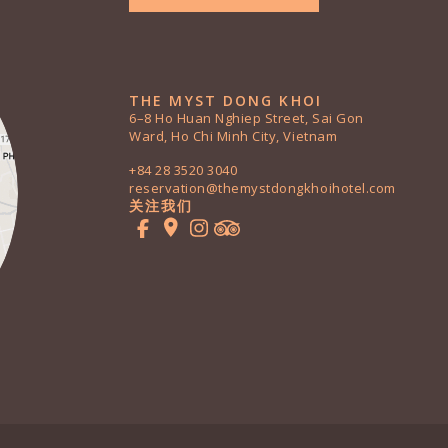
THE MYST DONG KHOI
6–8 Ho Huan Nghiep Street, Sai Gon
Ward, Ho Chi Minh City, Vietnam
+84 28 3520 3040
reservation@themystdongkhoihotel.com
关注我们