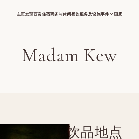
主页
发现西贡
住宿
商务与休闲
餐饮
服务及设施
事件
画廊
Madam Kew
饮品地点