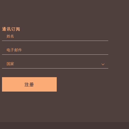
通讯订阅
名
字
第
*
电
一
子
页
邮
国
件
家
*
*