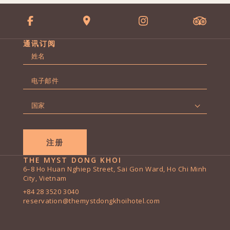
通讯订阅
名
字
第
*
电
一
子
页
邮
国
件
家
*
*
THE MYST DONG KHOI
6–8 Ho Huan Nghiep Street, Sai Gon Ward, Ho Chi Minh
City, Vietnam
+84 28 3520 3040
reservation@themystdongkhoihotel.com