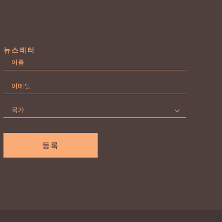
뉴스레터
이
름
First
*
이
메
일
국
*
가
*