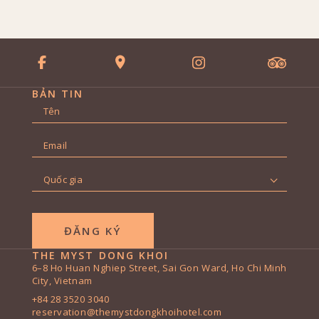
BẢN TIN
Tên
*
First
Địa
chỉ
email
*
Quốc
gia
*
THE MYST DONG KHOI
6–8 Ho Huan Nghiep Street, Sai Gon Ward, Ho Chi Minh
City, Vietnam
+84 28 3520 3040
reservation@themystdongkhoihotel.com