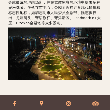
会或锻炼的理想场所，并在宽敞凉爽的环境中提供多种
娱乐选择。坐落在市中心，公园附近有许多现代建筑和
标志性地标，如胡志明市人民委员会总部、阮惠步行
街、龙屋码头、守语旗杆、守添新区、Landmark 81大
厦、Bitexco金融塔等众多景点。