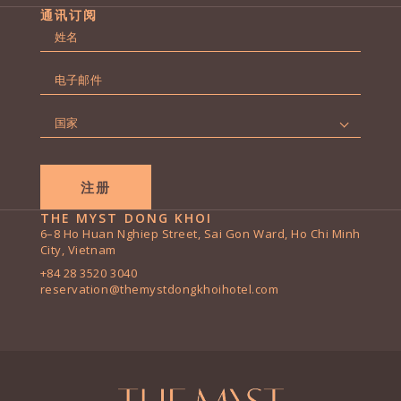
通讯订阅
名
字
第
*
电
一
子
页
邮
国
件
家
*
*
THE MYST DONG KHOI
6–8 Ho Huan Nghiep Street, Sai Gon Ward, Ho Chi Minh
City, Vietnam
+84 28 3520 3040
reservation@themystdongkhoihotel.com