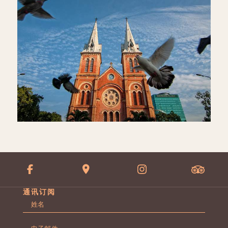
通讯订阅
名
字
第
*
电
一