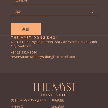
子
页
邮
国
件
家
*
*
THE MYST DONG KHOI
6–8 Ho Huan Nghiep Street, Sai Gon Ward, Ho Chi Minh
City, Vietnam
+84 28 3520 3040
reservation@themystdongkhoihotel.com
关于The Myst Dong Khoi
网站地图
关于西贡
隐私声明