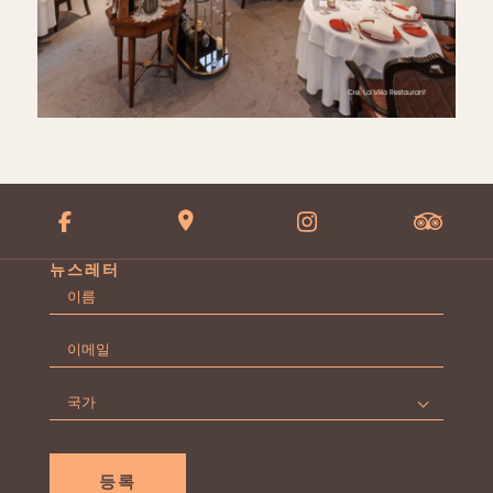
뉴스레터
이
름
First
*
이
메
일
국
*
가
*